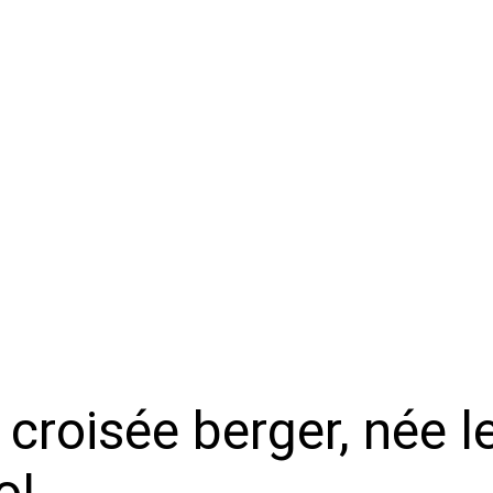
 croisée berger, née 
o!