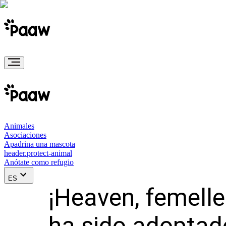
Animales
Asociaciones
Apadrina una mascota
header.protect-animal
Anótate como refugio
ES
¡Heaven, femelle
ha sido adoptad