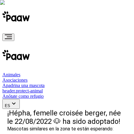
Animales
Asociaciones
Apadrina una mascota
header.protect-animal
Anótate como refugio
ES
¡Hépha, femelle croisée berger, née
le 22/08/2022 🐶 ha sido adoptado!
Mascotas similares en la zona te están esperando: