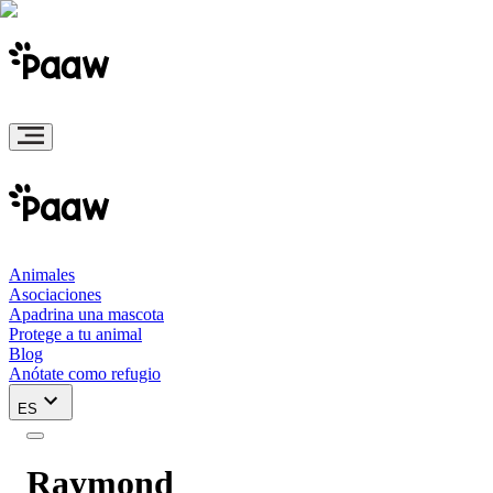
Animales
Asociaciones
Apadrina una mascota
Protege a tu animal
Blog
Anótate como refugio
ES
Raymond