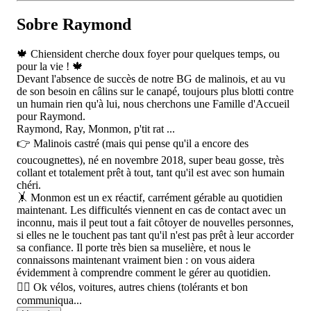
Sobre Raymond
🍁 Chiensident cherche doux foyer pour quelques temps, ou
pour la vie ! 🍁
Devant l'absence de succès de notre BG de malinois, et au vu
de son besoin en câlins sur le canapé, toujours plus blotti contre
un humain rien qu'à lui, nous cherchons une Famille d'Accueil
pour Raymond.
Raymond, Ray, Monmon, p'tit rat ...
👉 Malinois castré (mais qui pense qu'il a encore des
coucougnettes), né en novembre 2018, super beau gosse, très
collant et totalement prêt à tout, tant qu'il est avec son humain
chéri.
🤸 Monmon est un ex réactif, carrément gérable au quotidien
maintenant. Les difficultés viennent en cas de contact avec un
inconnu, mais il peut tout a fait côtoyer de nouvelles personnes,
si elles ne le touchent pas tant qu'il n'est pas prêt à leur accorder
sa confiance. Il porte très bien sa muselière, et nous le
connaissons maintenant vraiment bien : on vous aidera
évidemment à comprendre comment le gérer au quotidien.
🐕‍🦺 Ok vélos, voitures, autres chiens (tolérants et bon
communiqua...