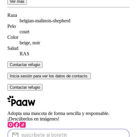
Ver más
Raza
belgian-malinois-shepherd
Pelo
court
Color
beige, noir
Salud
RAS
Contactar refugio
Inicia sesión para ver los datos de contacto.
Contactar refugio
Adopta una mascota de forma sencilla y responsable.
¡Descúbrelos en imágenes!