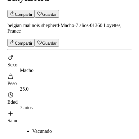
Compartir
Guardar
belgian-malinois-shepherd
·
Macho
·
7 años
·
01360 Loyettes,
France
Compartir
Guardar
Sexo
Macho
Peso
25.0
Edad
7 años
Salud
Vacunado