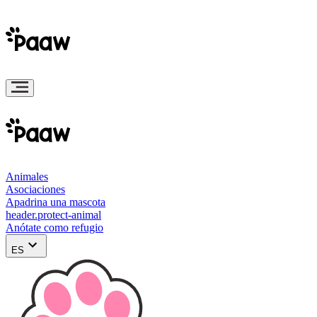
Animales
Asociaciones
Apadrina una mascota
header.protect-animal
Anótate como refugio
ES