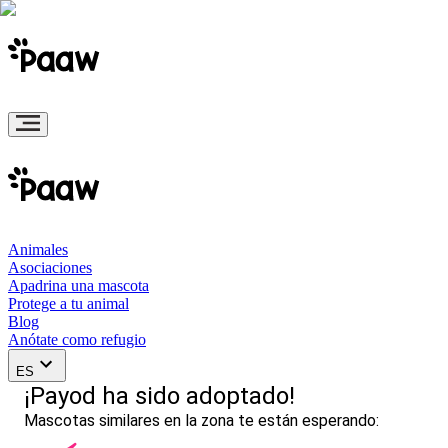
Animales
Asociaciones
Apadrina una mascota
Protege a tu animal
Blog
Anótate como refugio
ES
¡Payod ha sido adoptado!
Mascotas similares en la zona te están esperando: