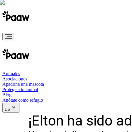
Animales
Asociaciones
Apadrina una mascota
Protege a tu animal
Blog
Anótate como refugio
ES
¡Elton ha sido a