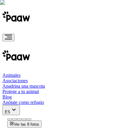
Animales
Asociaciones
Apadrina una mascota
Protege a tu animal
Blog
Anótate como refugio
ES
Ver las 8 fotos