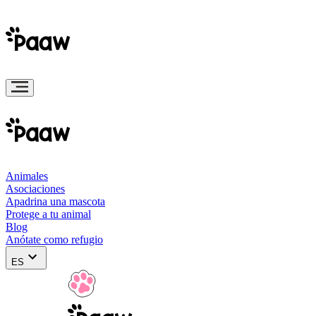
Animales
Asociaciones
Apadrina una mascota
Protege a tu animal
Blog
Anótate como refugio
ES