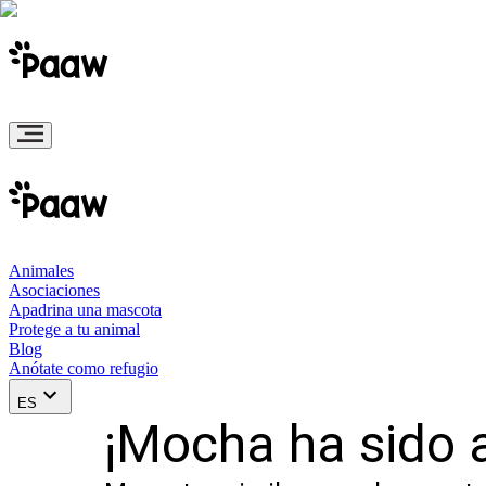
Animales
Asociaciones
Apadrina una mascota
Protege a tu animal
Blog
Anótate como refugio
ES
¡Mocha ha sido 