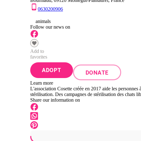
Bourmaud, 09120 Montégut-Plantaurel, France
0630200906
0
animals
Follow our news on
Add to
favorites
ADOPT
DONATE
Learn more
L'association Cosette créée en 2017 aide les personnes 
stérilisation. Des campagnes de stérilisation des chats lib
Share our information on