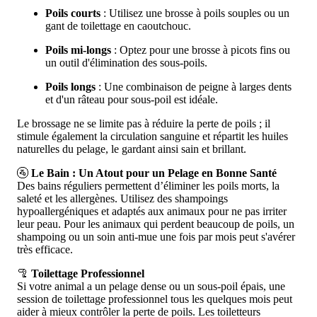
Poils courts
: Utilisez une brosse à poils souples ou un
gant de toilettage en caoutchouc.
Poils mi-longs
: Optez pour une brosse à picots fins ou
un outil d'élimination des sous-poils.
Poils longs
: Une combinaison de peigne à larges dents
et d'un râteau pour sous-poil est idéale.
Le brossage ne se limite pas à réduire la perte de poils ; il
stimule également la circulation sanguine et répartit les huiles
naturelles du pelage, le gardant ainsi sain et brillant.
🚰
Le Bain : Un Atout pour un Pelage en Bonne Santé
Des bains réguliers permettent d’éliminer les poils morts, la
saleté et les allergènes. Utilisez des shampoings
hypoallergéniques et adaptés aux animaux pour ne pas irriter
leur peau. Pour les animaux qui perdent beaucoup de poils, un
shampoing ou un soin anti-mue une fois par mois peut s'avérer
très efficace.
🦿
Toilettage Professionnel
Si votre animal a un pelage dense ou un sous-poil épais, une
session de toilettage professionnel tous les quelques mois peut
aider à mieux contrôler la perte de poils. Les toiletteurs